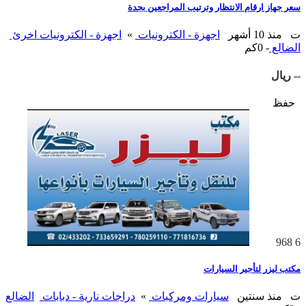
سعر جهاز ارقام الانتظار وترتيب المراجعين بجدة
ت
منذ 10 أشهر
اجهزة - الكترونيات
»
اجهزة - الكترونيات اخرئ
الضالع
- 0كم
-- ريال
حفظ
968
6
مكتب ليزر لتأجير السيارات
ت
منذ سنتين
سيارات ومركبات
»
دراجات نارية - دبابات
الضالع