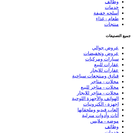
وظائف
خدمات
أسلحه خفيفة
طعام - غذاء
منتجات
جميع التصنيفات
عروض جوالي
عروض وتخفيضات
سيارات ومركبات
عقارات للبيع
عقارات للايجار
فنادق ومنتجعات سياحية
محلات - متاجر
محلات - متاجر للبيع
محلات - متاجر للايجار
الهواتف والأجهزة اللوحية
اجهزة - الكترونيات
العاب فيديو وملحقاتها
أثاث وأدوات منزلية
موضه - ملابس
وظائف
خدمات