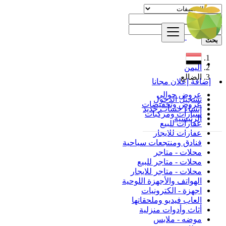
بحث
اليمن
الضالع
إضافة إعلان مجانا
عروض جوالي
تسجيل الدخول
عروض وتخفيضات
إنشاء حساب جديد
سيارات ومركبات
الرئيسية
عقارات للبيع
عقارات للايجار
فنادق ومنتجعات سياحية
محلات - متاجر
محلات - متاجر للبيع
محلات - متاجر للايجار
الهواتف والأجهزة اللوحية
اجهزة - الكترونيات
العاب فيديو وملحقاتها
أثاث وأدوات منزلية
موضه - ملابس