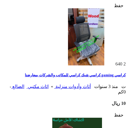
حفظ
640
2
كراسي gaming كراسي شبك كراسي للمكاتب والشركات بمعارضنا
ت
منذ 3 سنوات
أثاث وأدوات منزلية
»
اثاث مكتبي
الضالع
-
0كم
10 ريال
حفظ