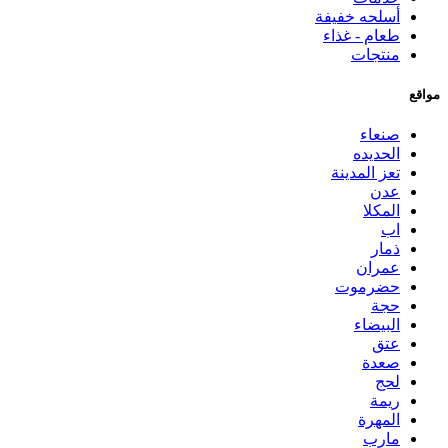
أسلحه خفيفة
طعام - غذاء
منتجات
مواقع
صنعاء
الحديده
تعز المدينة
عدن
المكلا
اب
ذمار
عمران
حضرموت
حجة
البيضاء
عتق
صعدة
لحج
ريمة
المهرة
مارب