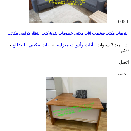
606
1
انتريهات مكتب فوتيهات اثاث مكتبي خصومات نقدية كنب انتظار كراسي مكاتب
ت
منذ 3 سنوات
أثاث وأدوات منزلية
»
اثاث مكتبي
الضالع
-
0كم
اتصل
حفظ