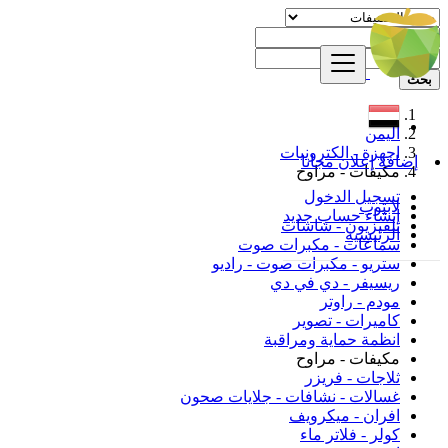
بحث
اليمن
اجهزة - الكترونيات
إضافة إعلان مجانا
مكيفات - مراوح
تسجيل الدخول
لابتوب
إنشاء حساب جديد
تلفيزيون - شاشات
الرئيسية
سماعات - مكبرات صوت
ستريو - مكبرات صوت - راديو
ريسيفر - دي في دي
مودم - راوتر
كاميرات - تصوير
انظمة حماية ومراقبة
مكيفات - مراوح
ثلاجات - فريزر
غسالات - نشافات - جلايات صحون
افران - ميكرويف
كولر - فلاتر ماء