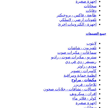
اجهزة صغيرة
سخانات
دفايات
طابعة - فاكس - بروجيكتر
تلفونات ارضي - لاسلكي
اجهزة - الكترونيات اخرئ
جميع التصنيفات
لابتوب
تلفيزيون - شاشات
سماعات - مكبرات صوت
ستريو - مكبرات صوت - راديو
ريسيفر - دي في دي
مودم - راوتر
كاميرات - تصوير
انظمة حماية ومراقبة
مكيفات - مراوح
ثلاجات - فريزر
غسالات - نشافات - جلايات صحون
افران - ميكرويف
كولر - فلاتر ماء
اجهزة صغيرة
سخانات