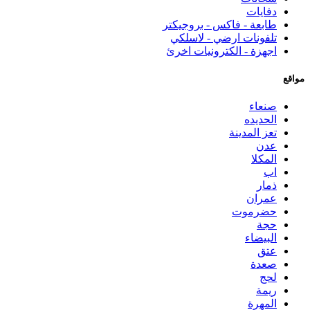
دفايات
طابعة - فاكس - بروجيكتر
تلفونات ارضي - لاسلكي
اجهزة - الكترونيات اخرئ
مواقع
صنعاء
الحديده
تعز المدينة
عدن
المكلا
اب
ذمار
عمران
حضرموت
حجة
البيضاء
عتق
صعدة
لحج
ريمة
المهرة