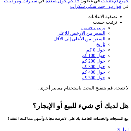
جميع الإعلانات
في غضون
15 كم حول صعدة
في
سيارات ومركبات
في
قوارب - جت سكي سكراب
تصفية الاعلانات
ترتيب حسب
ترتيب حسب
السعر من الارخص للاعلى
السعر: من الأعلى إلى الأقل
تاريخ
حول 0 كم
حول 100 كم
حول 200 كم
حول 300 كم
حول 400 كم
حول 500 كم
لا نتيجة. قم بتنقيح البحث باستخدام معايير أخرى.
هل لديك أي شيء للبيع أو الإيجار؟
بيع المنتجات والخدمات الخاصة بك على الانترنت مجانا. وأسهل مما كنت اعتقد !
ابدأ الآن