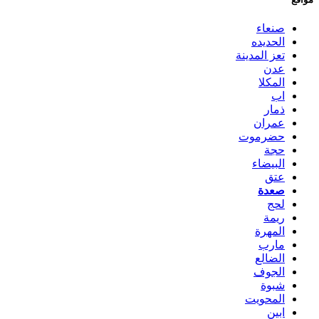
صنعاء
الحديده
تعز المدينة
عدن
المكلا
اب
ذمار
عمران
حضرموت
حجة
البيضاء
عتق
صعدة
لحج
ريمة
المهرة
مارب
الضالع
الجوف
شبوة
المحويت
ابين