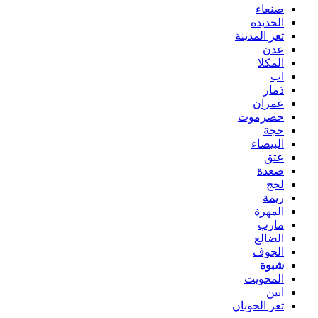
صنعاء
الحديده
تعز المدينة
عدن
المكلا
اب
ذمار
عمران
حضرموت
حجة
البيضاء
عتق
صعدة
لحج
ريمة
المهرة
مارب
الضالع
الجوف
شبوة
المحويت
ابين
تعز الحوبان