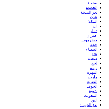
صنعاء
الحديده
تعز المدينة
عدن
المكلا
اب
ذمار
عمران
حضرموت
حجة
البيضاء
عتق
صعدة
لحج
ريمة
المهرة
مارب
الضالع
الجوف
شبوة
المحويت
ابين
تعز الحوبان