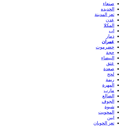
صنعاء
الحديده
تعز المدينة
عدن
المكلا
اب
ذمار
عمران
حضرموت
حجة
البيضاء
عتق
صعدة
لحج
ريمة
المهرة
مارب
الضالع
الجوف
شبوة
المحويت
ابين
تعز الحوبان