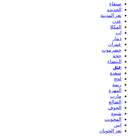
صنعاء
الحديده
تعز المدينة
عدن
المكلا
اب
ذمار
عمران
حضرموت
حجة
البيضاء
عتق
صعدة
لحج
ريمة
المهرة
مارب
الضالع
الجوف
شبوة
المحويت
ابين
تعز الحوبان