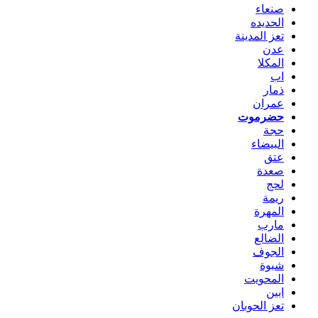
صنعاء
الحديده
تعز المدينة
عدن
المكلا
اب
ذمار
عمران
حضرموت
حجة
البيضاء
عتق
صعدة
لحج
ريمة
المهرة
مارب
الضالع
الجوف
شبوة
المحويت
ابين
تعز الحوبان