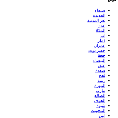
صنعاء
الحديده
تعز المدينة
عدن
المكلا
اب
ذمار
عمران
حضرموت
حجة
البيضاء
عتق
صعدة
لحج
ريمة
المهرة
مارب
الضالع
الجوف
شبوة
المحويت
ابين