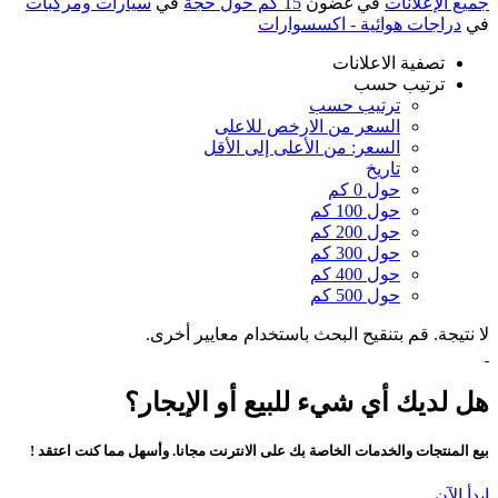
جميع الإعلانات
في غضون
15 كم حول حجة
في
سيارات ومركبات
في
دراجات هوائية - اكسسوارات
تصفية الاعلانات
ترتيب حسب
ترتيب حسب
السعر من الارخص للاعلى
السعر: من الأعلى إلى الأقل
تاريخ
حول 0 كم
حول 100 كم
حول 200 كم
حول 300 كم
حول 400 كم
حول 500 كم
لا نتيجة. قم بتنقيح البحث باستخدام معايير أخرى.
هل لديك أي شيء للبيع أو الإيجار؟
بيع المنتجات والخدمات الخاصة بك على الانترنت مجانا. وأسهل مما كنت اعتقد !
ابدأ الآن