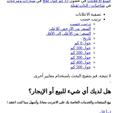
جميع الإعلانات
في غضون
15 كم حول لحج
في
سيارات ومركبات
في
شاحنات - اليات ثقيلة
تصفية الاعلانات
ترتيب حسب
ترتيب حسب
السعر من الارخص للاعلى
السعر: من الأعلى إلى الأقل
تاريخ
حول 0 كم
حول 100 كم
حول 200 كم
حول 300 كم
حول 400 كم
حول 500 كم
لا نتيجة. قم بتنقيح البحث باستخدام معايير أخرى.
هل لديك أي شيء للبيع أو الإيجار؟
بيع المنتجات والخدمات الخاصة بك على الانترنت مجانا. وأسهل مما كنت اعتقد !
ابدأ الآن