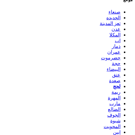
صنعاء
الحديده
تعز المدينة
عدن
المكلا
اب
ذمار
عمران
حضرموت
حجة
البيضاء
عتق
صعدة
لحج
ريمة
المهرة
مارب
الضالع
الجوف
شبوة
المحويت
ابين