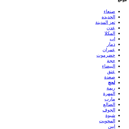
صنعاء
الحديده
تعز المدينة
عدن
المكلا
اب
ذمار
عمران
حضرموت
حجة
البيضاء
عتق
صعدة
لحج
ريمة
المهرة
مارب
الضالع
الجوف
شبوة
المحويت
ابين