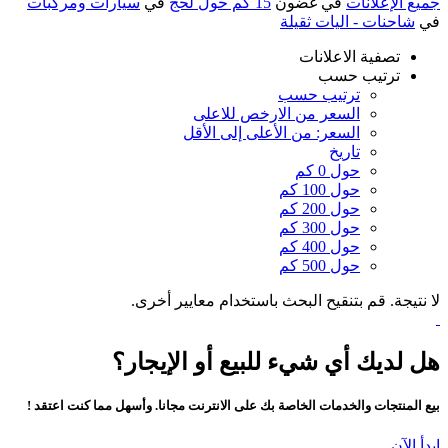
جميع الإعلانات
في غضون
15 كم حول لحج
في
سيارات ومركبات
في
شاحنات - اليات ثقيلة
تصفية الاعلانات
ترتيب حسب
ترتيب حسب
السعر من الارخص للاعلى
السعر: من الأعلى إلى الأقل
تاريخ
حول 0 كم
حول 100 كم
حول 200 كم
حول 300 كم
حول 400 كم
حول 500 كم
لا نتيجة. قم بتنقيح البحث باستخدام معايير أخرى.
هل لديك أي شيء للبيع أو الإيجار؟
بيع المنتجات والخدمات الخاصة بك على الانترنت مجانا. وأسهل مما كنت اعتقد !
ابدأ الآن